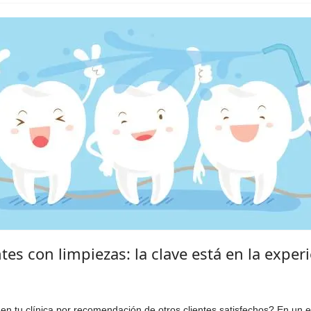
tes con limpiezas: la clave está en la exper
gen tu clínica por recomendación de otros clientes satisfechos? En un e