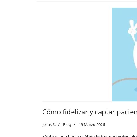
Cómo fidelizar y captar pacien
Jesus S.
Blog
19 Marzo 2026
¿Sabías que hasta el
50% de tus pacientes
eli